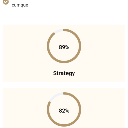
cumque
89%
Strategy
82%