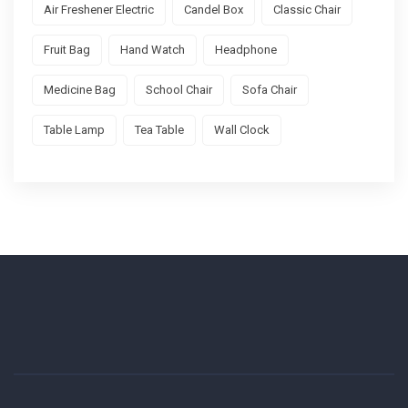
Air Freshener Electric
Candel Box
Classic Chair
Fruit Bag
Hand Watch
Headphone
Medicine Bag
School Chair
Sofa Chair
Table Lamp
Tea Table
Wall Clock